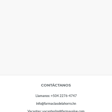
CONTÁCTANOS
Llamanos:
+504 2276-4747
info@farmaciasdelahorro.hn
Vacantes:
vacanteshn@farmavalue.com