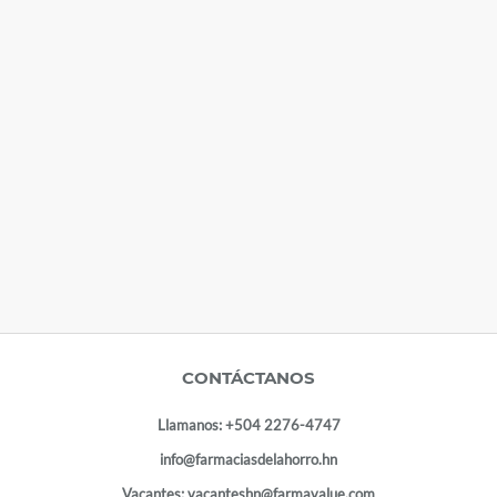
CONTÁCTANOS
Llamanos:
+504 2276-4747
info@farmaciasdelahorro.hn
Vacantes:
vacanteshn@farmavalue.com