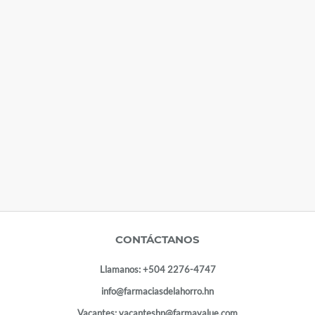
CONTÁCTANOS
Llamanos:
+504 2276-4747
info@farmaciasdelahorro.hn
Vacantes:
vacanteshn@farmavalue.com