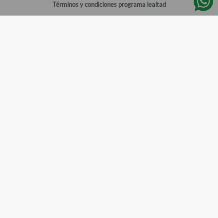
Términos y condiciones programa lealtad
Política de privacidad
Centro de ayuda
Gestionar cuenta
Mi cuenta
Registrarme
Sitios de interés
Sucursales
Horarios de atención
Empleos
Todos los Derechos Reservados
Farmacias del Ahorro
©
2026