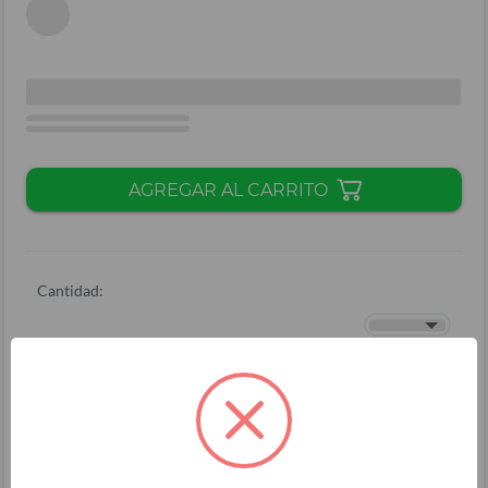
AGREGAR AL CARRITO
Cantidad:
Total + ISV
(
L.
)