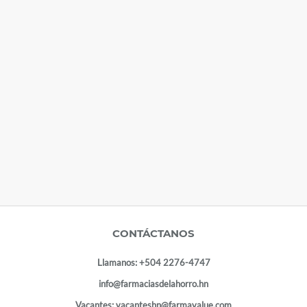
CONTÁCTANOS
Llamanos:
+504 2276-4747
info@farmaciasdelahorro.hn
Vacantes:
vacanteshn@farmavalue.com