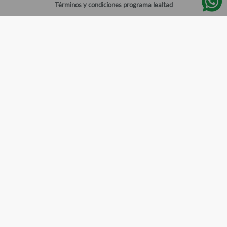
Términos y condiciones programa lealtad
Política de privacidad
Centro de ayuda
Gestionar cuenta
Mi cuenta
Registrarme
Sitios de interés
Sucursales
Horarios de atención
Empleos
Todos los Derechos Reservados
Farmacias del Ahorro
©
2026