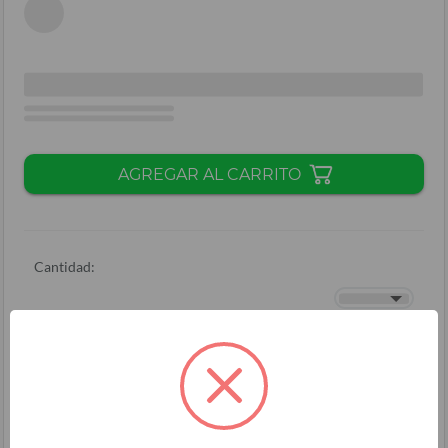
AGREGAR AL CARRITO
Cantidad:
Total + ISV
(
L.
)