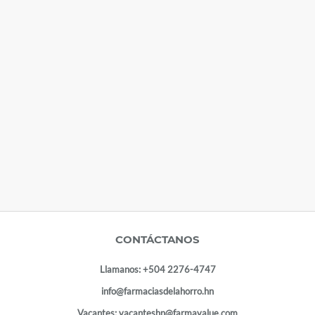
CONTÁCTANOS
Llamanos:
+504 2276-4747
info@farmaciasdelahorro.hn
Vacantes:
vacanteshn@farmavalue.com