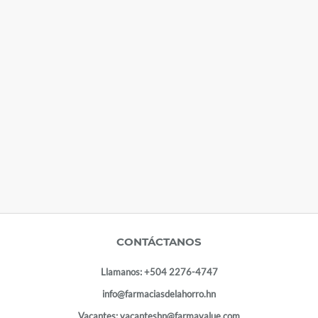
CONTÁCTANOS
Llamanos:
+504 2276-4747
info@farmaciasdelahorro.hn
Vacantes:
vacanteshn@farmavalue.com