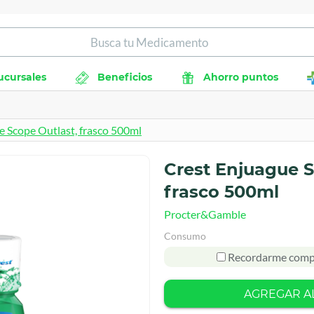
ucursales
Beneficios
Ahorro puntos
e Scope Outlast, frasco 500ml
Crest Enjuague S
frasco 500ml
Procter&Gamble
Consumo
Recordarme comp
AGREGAR A