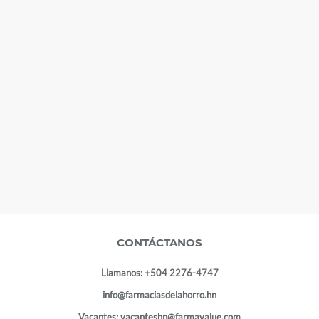
CONTÁCTANOS
Llamanos:
+504 2276-4747
info@farmaciasdelahorro.hn
Vacantes:
vacanteshn@farmavalue.com