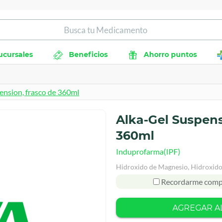
ucursales
Beneficios
Ahorro puntos
ension, frasco de 360ml
Alka-Gel Suspens
360ml
Induprofarma(IPF)
Hidroxido de Magnesio, Hidroxido
Recordarme comp
AGREGAR A