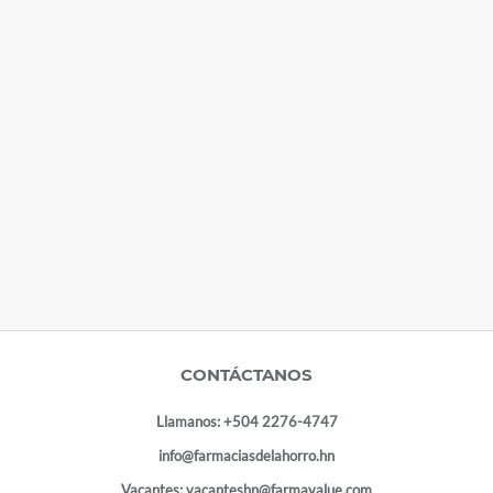
CONTÁCTANOS
Llamanos:
+504 2276-4747
info@farmaciasdelahorro.hn
Vacantes:
vacanteshn@farmavalue.com