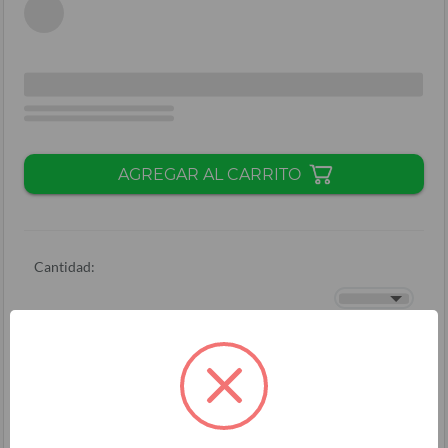
AGREGAR AL CARRITO
Cantidad:
Total + ISV
(
L.
)