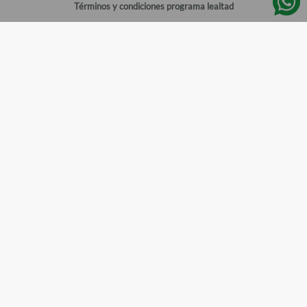
Términos y condiciones programa lealtad
Política de privacidad
Centro de ayuda
Gestionar cuenta
Mi cuenta
Registrarme
Sitios de interés
Sucursales
Horarios de atención
Empleos
Todos los Derechos Reservados
Farmacias del Ahorro
©
2026