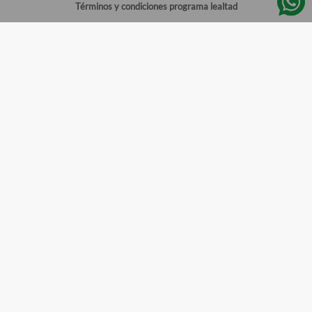
Términos y condiciones programa lealtad
Política de privacidad
Centro de ayuda
Gestionar cuenta
Mi cuenta
Registrarme
Sitios de interés
Sucursales
Horarios de atención
Empleos
Todos los Derechos Reservados
Farmacias del Ahorro
©
2026