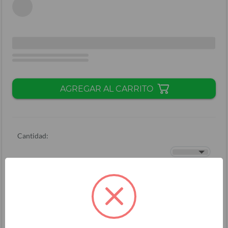
AGREGAR AL CARRITO
Cantidad:
Total + ISV
(
L.
)