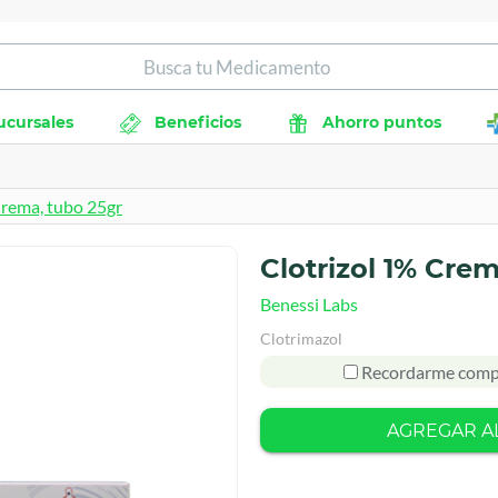
ucursales
Beneficios
Ahorro puntos
Crema, tubo 25gr
Clotrizol 1% Crem
Benessi Labs
Clotrimazol
Recordarme comp
AGREGAR A