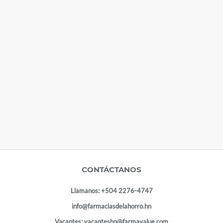
CONTÁCTANOS
Llamanos:
+504 2276-4747
info@farmaciasdelahorro.hn
Vacantes:
vacanteshn@farmavalue.com