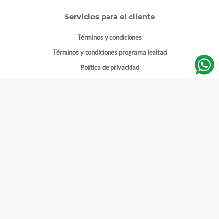
Servicios para el cliente
Términos y condiciones
Términos y condiciones programa lealtad
Política de privacidad
Centro de ayuda
Gestionar cuenta
Mi cuenta
Registrarme
Sitios de interés
Sucursales
Horarios de atención
Empleos