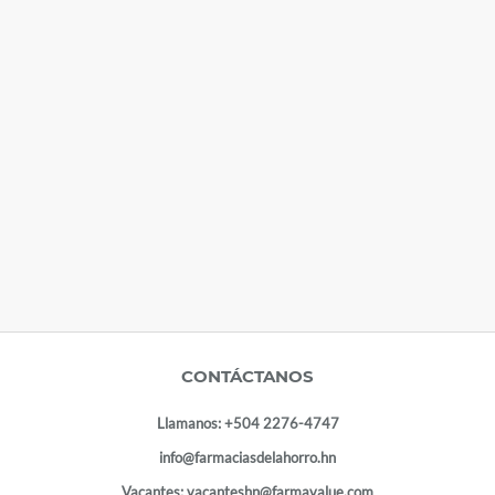
CONTÁCTANOS
Llamanos:
+504 2276-4747
info@farmaciasdelahorro.hn
Vacantes:
vacanteshn@farmavalue.com