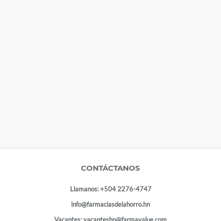
CONTÁCTANOS
Llamanos:
+504 2276-4747
info@farmaciasdelahorro.hn
Vacantes:
vacanteshn@farmavalue.com