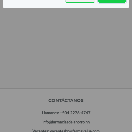
CONTÁCTANOS
Llamanos:
+504 2276-4747
info@farmaciasdelahorro.hn
Vacantes:
vacanteshn@farmavalue.com