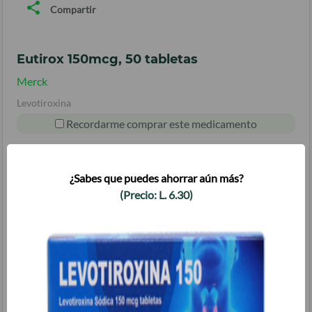
Compartir
Eutirox 150mcg, 50 tabletas
Merck
Levotiroxina
Recordarme comprar este medicamento
AGREGAR AL CARRITO
¿Sabes que puedes ahorrar aún más?
(Precio:
L.
6.30
)
Tengo Tercera Edad
Tengo Cuarta Edad