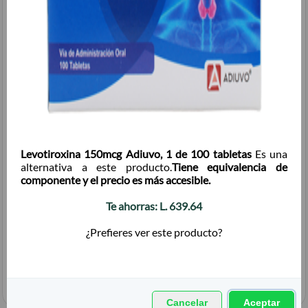
Tengo tarjeta Promérica Más
Cantidad:
Levotiroxina 150mcg Adiuvo, 1 de 100 tabletas
Es una
alternativa a este producto.
Tiene equivalencia de
componente y el precio es más accesible.
Te ahorras:
L.
639.64
Total + ISV
(
L.
)
954.64
¿Prefieres ver este producto?
Cancelar
Aceptar