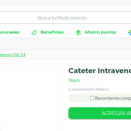
ucursales
Beneficios
Ahorro puntos
venoso No.14
Cateter Intraven
Nipro
Complemento Medico
Recordarme comp
AGREGAR A