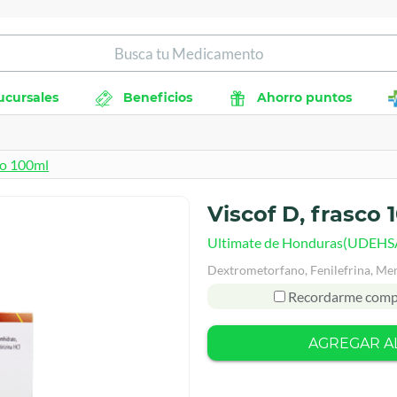
ucursales
Beneficios
Ahorro puntos
co 100ml
Viscof D, frasco 
Ultimate de Honduras(UDEHS
Dextrometorfano, Fenilefrina, Ment
Recordarme comp
AGREGAR A