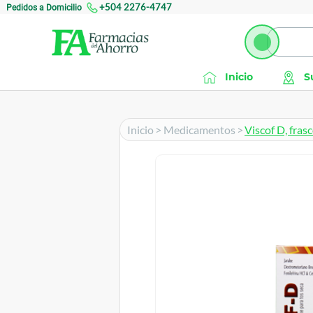
Pedidos a Domicilio
+504 2276-4747
Inicio
S
Inicio
>
Medicamentos
>
Viscof D, fras