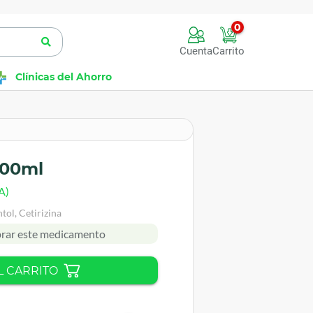
0
Cuenta
Carrito
Clínicas del Ahorro
100ml
A)
ol, Cetirizina
rar este medicamento
L CARRITO