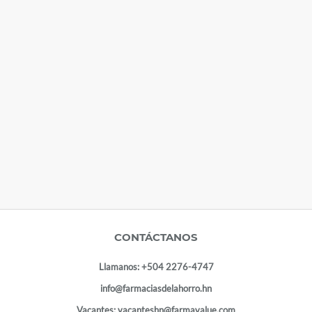
CONTÁCTANOS
Llamanos:
+504 2276-4747
info@farmaciasdelahorro.hn
Vacantes:
vacanteshn@farmavalue.com