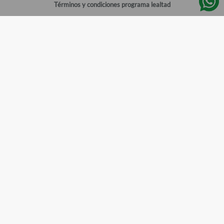
Términos y condiciones programa lealtad
Política de privacidad
Centro de ayuda
Gestionar cuenta
Mi cuenta
Registrarme
Sitios de interés
Sucursales
Horarios de atención
Empleos
Todos los Derechos Reservados
Farmacias del Ahorro
©
2026