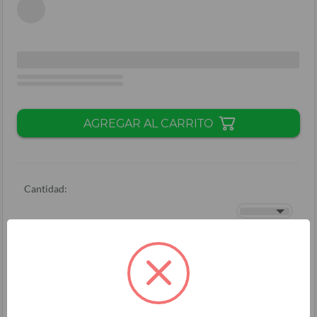
AGREGAR AL CARRITO
Cantidad:
Total + ISV
(
L.
)