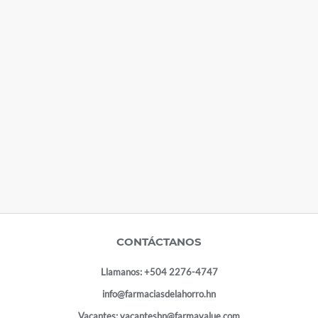
CONTÁCTANOS
Llamanos:
+504 2276-4747
info@farmaciasdelahorro.hn
Vacantes:
vacanteshn@farmavalue.com