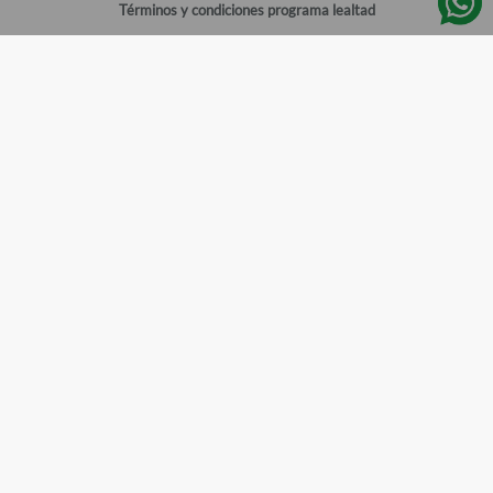
Términos y condiciones programa lealtad
Política de privacidad
Centro de ayuda
Gestionar cuenta
Mi cuenta
Registrarme
Sitios de interés
Sucursales
Horarios de atención
Empleos
Todos los Derechos Reservados
Farmacias del Ahorro
©
2026