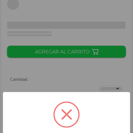
AGREGAR AL CARRITO
Cantidad:
Total + ISV
(
L.
)