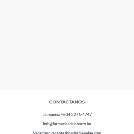
CONTÁCTANOS
Llamanos:
+504 2276-4747
info@farmaciasdelahorro.hn
Vacantes:
vacanteshn@farmavalue.com