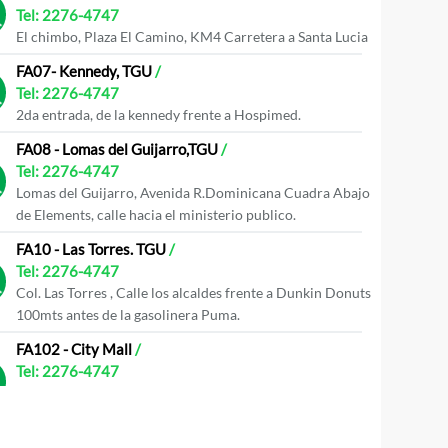
Tel:
2276-4747
El chimbo, Plaza El Camino, KM4 Carretera a Santa Lucia
FA07- Kennedy, TGU
/
Tel:
2276-4747
2da entrada, de la kennedy frente a Hospimed.
FA08 - Lomas del Guijarro,TGU
/
Tel:
2276-4747
Lomas del Guijarro, Avenida R.Dominicana Cuadra Abajo
de Elements, calle hacia el ministerio publico.
FA10 - Las Torres. TGU
/
Tel:
2276-4747
Col. Las Torres , Calle los alcaldes frente a Dunkin Donuts
100mts antes de la gasolinera Puma.
FA102 - City Mall
/
Tel:
2276-4747
Col. Las Torres, Centro Comercial City Mall, Segundo nivel
contiguo a tiendas ANAIS _TGU