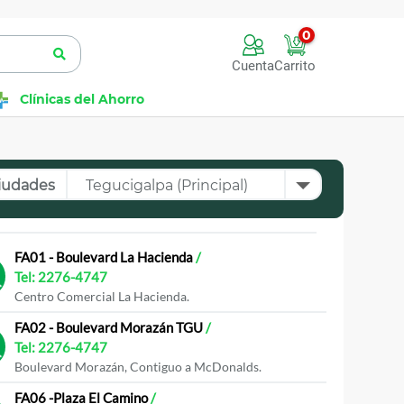
0
Cuenta
Carrito
Clínicas del Ahorro
iudades
FA01 - Boulevard La Hacienda
/
Tel:
2276-4747
Centro Comercial La Hacienda.
FA02 - Boulevard Morazán TGU
/
Tel:
2276-4747
Boulevard Morazán, Contiguo a McDonalds.
FA06 -Plaza El Camino
/